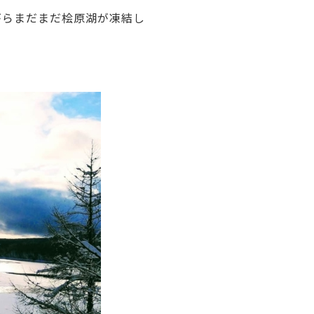
がらまだまだ桧原湖が凍結し
。